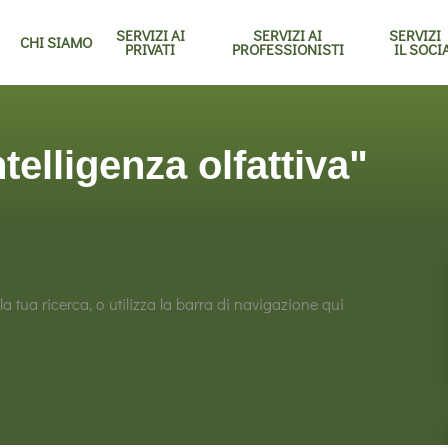
SERVIZI AI
SERVIZI AI
SERVIZI
CHI SIAMO
PRIVATI
PROFESSIONISTI
IL SOCI
elligenza olfattiva"
la tua ricerca, o utilizza la barra di navigazione qui