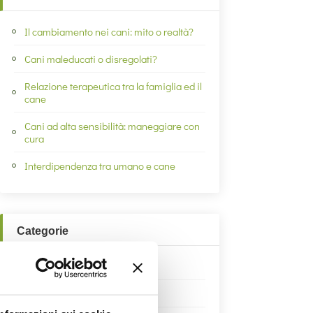
Il cambiamento nei cani: mito o realtà?
Cani maleducati o disregolati?
Relazione terapeutica tra la famiglia ed il
cane
Cani ad alta sensibilità: maneggiare con
cura
Interdipendenza tra umano e cane
Categorie
Approfondimenti di cinofilia
Consigli a 4 zampe