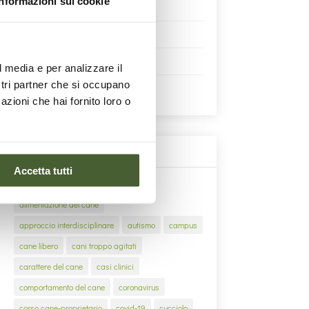
Informazioni sui cookie
Corsi
News da Tambra
Passeggiate a 6 zampe
l media e per analizzare il
ostri partner che si occupano
Salute canina
azioni che hai fornito loro o
Tag
Accetta tutti
adolescenza
adozione
alimentazione del cane
approccio interdisciplinare
autismo
campus
cane libero
cani troppo agitati
carattere del cane
casi clinici
comportamento del cane
coronavirus
corso cane-proprietario
covid-19
cucciolo