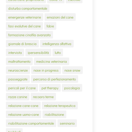
disturbo comportamentale
emergenze veterinarie
emozioni del cane
fasi evolutive del cane
fobie
formazione cinofila avanzata
giornale di brescia
intelligenza olfattiva
intervista
ipersensibilità
lutto
maltrattamento
medicina veterinaria
neuroscienze
nose in progress
nose snow
passeggiate
percorso di perfezionamento
pericoli per il cane
pet therapy
psicologia
razze canine
recoaro terme
relazione cane-cane
relazione terapeutica
relazione uomo-cane
riabilitazione
riabilitazione comportamentale
seminario