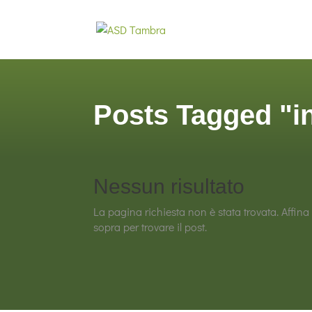
Posts Tagged "int
Nessun risultato
La pagina richiesta non è stata trovata. Affina 
sopra per trovare il post.