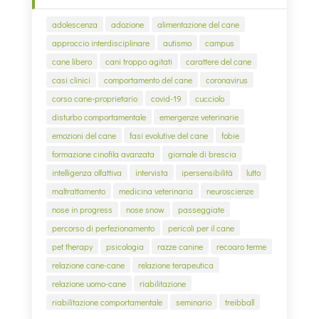
adolescenza
adozione
alimentazione del cane
approccio interdisciplinare
autismo
campus
cane libero
cani troppo agitati
carattere del cane
casi clinici
comportamento del cane
coronavirus
corso cane-proprietario
covid-19
cucciolo
disturbo comportamentale
emergenze veterinarie
emozioni del cane
fasi evolutive del cane
fobie
formazione cinofila avanzata
giornale di brescia
intelligenza olfattiva
intervista
ipersensibilità
lutto
maltrattamento
medicina veterinaria
neuroscienze
nose in progress
nose snow
passeggiate
percorso di perfezionamento
pericoli per il cane
pet therapy
psicologia
razze canine
recoaro terme
relazione cane-cane
relazione terapeutica
relazione uomo-cane
riabilitazione
riabilitazione comportamentale
seminario
treibball