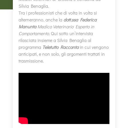
Silvia Benaglia.
Tra i professionisti che di volta in volta si
alterneranno, anche la
dott.ssa Federica
Manunta
Medico Veterinario Esperto in
Comportamento
. Qui sotto un’intervista
rilasciata insieme a Silvia Benaglia al
programma
Teletutto Racconta
in cui vengono
anticipati, e non solo, gli argomenti trattati in
trasmissione.