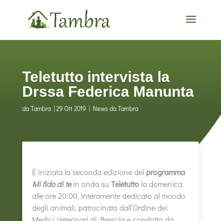
Teletutto intervista la
Drssa Federica Manunta
da
Tambra
|
29 Ott 2019
|
News da Tambra
È iniziata la seconda edizione del
programma
Mi fido di te
in onda su
Teletutto
la domenica
alle ore 20:00, interamente dedicato al mondo
degli animali, patrocinata dall’Ordine dei
Medici Veterinari di Brescia e condotta da