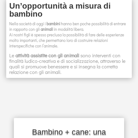
Un’opportunità a misura di
bambino
Nella società di oggi i
bambini
hanno ben poche possibilità di entrare
in rapporto con gli
animali
in modalità libera.
Ai nostri figli è spesso preclusa la possibilità di fare delle esperienze
molto importanti, che permettano loro di costruire relazioni
interspecifiche con l’animale.
Le
attività assistite con gli animali
sono interventi con
finalità ludico-creativa e di socializzazione, attraverso le
quali si promuove benessere e si insegna la corretta
relazione con gli animali.
Bambino + cane: una