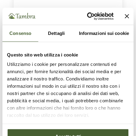
Consenso
Dettagli
Informazioni sui cookie
MEDICINA COMPORTAMENTALE
Questo sito web utilizza i cookie
– SERVIZIO PER PRIVATI –
Utilizziamo i cookie per personalizzare contenuti ed
Il medico veterinario esperto in
annunci, per fornire funzionalità dei social media e per
comportamento è in grado di saper
analizzare il nostro traffico. Condividiamo inoltre
distinguere tra affezioni organiche che
informazioni sul modo in cui utilizzi il nostro sito con i
influenzano il comportamento del cane e
patologie comportamentali vere e
nostri partner che si occupano di analisi dei dati web,
proprie.
pubblicità e social media, i quali potrebbero combinarle
SCOPRI
con altre informazioni che hai fornito loro o che hanno
raccolto dal tuo utilizzo dei loro servizi.